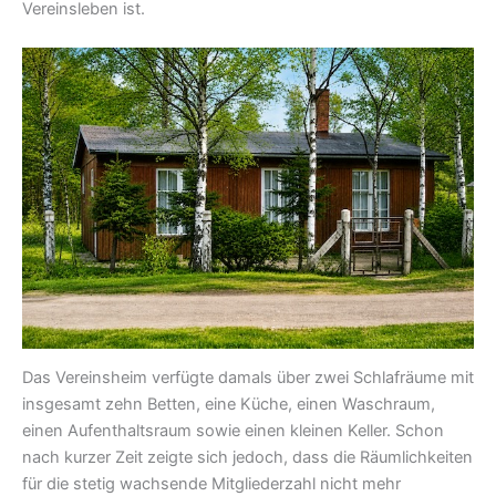
Vereinsleben ist.
Das Vereinsheim verfügte damals über zwei Schlafräume mit
insgesamt zehn Betten, eine Küche, einen Waschraum,
einen Aufenthaltsraum sowie einen kleinen Keller. Schon
nach kurzer Zeit zeigte sich jedoch, dass die Räumlichkeiten
für die stetig wachsende Mitgliederzahl nicht mehr