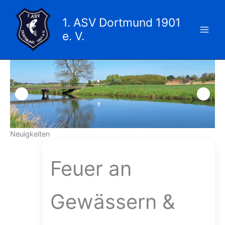
Zum
Inhalt
1. ASV Dortmund 1901
springen
e. V.
Neuigkeiten
Feuer an
Gewässern &